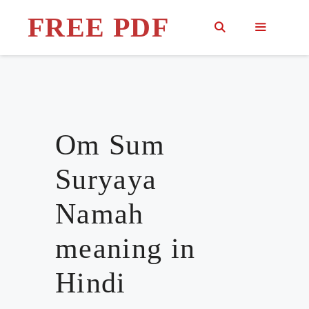
Skip
FREE PDF
to
content
MENU
Om Sum
Suryaya
Namah
meaning in
Hindi