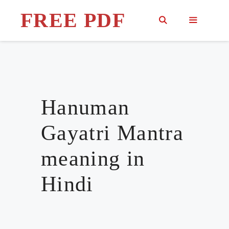
Skip
FREE PDF
to
content
MENU
Hanuman
Gayatri Mantra
meaning in
Hindi