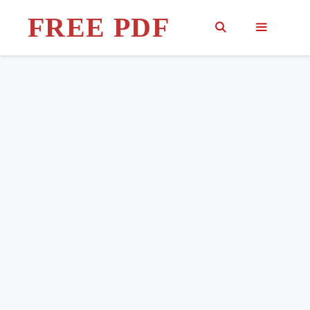
Skip
FREE PDF
to
content
MENU