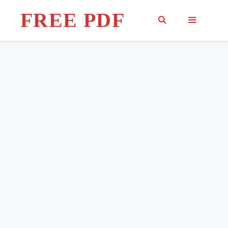
Skip
FREE PDF
to
content
MENU