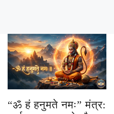
“ॐ हं हनुमते नमः” मंत्र: