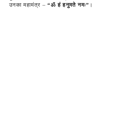
उनका महामंत्र –
“ॐ हं हनुमते नमः”
।